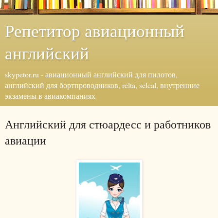
Репетитор авиационный
английский
skypetor.ru - авиационный английский для пилотов,
английский для бортпроводников, relta, selcal, внутренние
экзамены в авиакомпаниях
Английский для стюардесс и работников
авиации