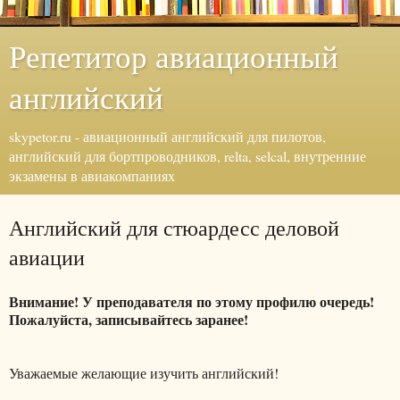
Репетитор авиационный
английский
skypetor.ru - авиационный английский для пилотов,
английский для бортпроводников, relta, selcal, внутренние
экзамены в авиакомпаниях
Английский для стюардесс деловой
авиации
Внимание! У преподавателя по этому профилю очередь!
Пожалуйста, записывайтесь заранее!
Уважаемые желающие изучить английский!