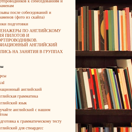
ртпроводников к собеседованиям и
заменам
зывы после собеседований и
заменов (фото из скайпа)
оки подготовки
РЕНАЖЕРЫ ПО АНГЛИЙСКОМУ
ЛЯ ПИЛОТОВ И
ОРТПРОВОДНИКОВ.
ВИАЦИОННЫЙ АНГЛИЙСКИЙ
АПИСЬ НА ЗАНЯТИЯ В ГРУППАХ
лы
рсы
cal
иационный английский
глийская грамматика
глийский язык
учайте английский с нашим
йтом
дготовка к грамматическому тесту
глийский для стюардесс