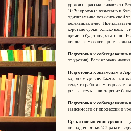
уроков не рассматриваются). Есл
10-20 уроков (а возможно и боль
одновременно повысить свой ур
целенаправленно. Преподаватель
короткие сроки, однако язык - э
времени будет недостаточно. Е
несколько месяцев при максимал
Подготовка к собеседованию 
от уровня). Если уровень начин
Подготовка к экзаменам в Аэр
хорошем уровне. Ежегодный экза
тем, что работа с материалами 
устные темы + повторение больш
Подготовка к собеседованию н
зависимости от профессии и уро
Сроки повышения уровня
- 1 
периодичностью 2-3 раза в неде