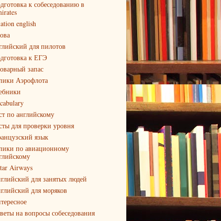
дготовка к собеседованию в
irates
iation english
ова
глийский для пилотов
дготовка к ЕГЭ
оварный запас
пики Аэрофлота
ебники
cabulary
ст по английскому
сты для проверки уровня
анцузский язык
пики по авиационному
глийскому
tar Airways
глийский для занятых людей
глийский для моряков
тересное
веты на вопросы собеседования