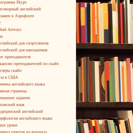
ограмма Skype
зговорный английский
замен в Аэрофлоте
г
ihad Airways
ta
глийский для спортсменов
глийский для школьников
ог преподавателя
кансии преподавателей по скайп
учеры скайп
за в США
емена английского языка
авная страница
машние задания
панский язык
дицинский английский
рфология английского языка
ши уроки
ревод ответов на вопросы