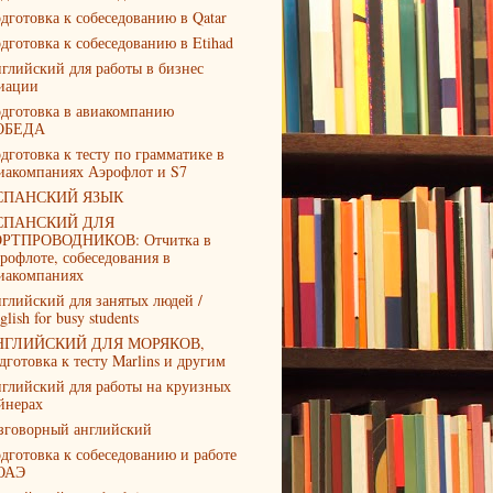
дготовка к собеседованию в Qatar
дготовка к собеседованию в Etihad
глийский для работы в бизнес
иации
дготовка в авиакомпанию
ОБЕДА
дготовка к тесту по грамматике в
иакомпаниях Аэрофлот и S7
СПАНСКИЙ ЯЗЫК
СПАНСКИЙ ДЛЯ
РТПРОВОДНИКОВ: Отчитка в
рофлоте, собеседования в
иакомпаниях
глийский для занятых людей /
glish for busy students
НГЛИЙСКИЙ ДЛЯ МОРЯКОВ,
дготовка к тесту Marlins и другим
глийский для работы на круизных
йнерах
зговорный английский
дготовка к собеседованию и работе
ОАЭ