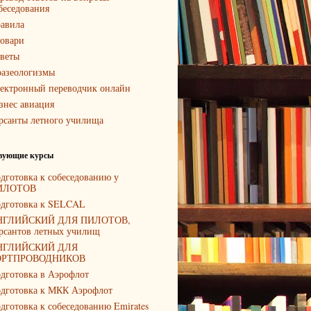
беседования
авила
овари
веты
азеологизмы
ектронный переводчик онлайн
знес авиация
рсанты летного училища
вующие курсы
дготовка к собеседованию у
ИЛОТОВ
дготовка к SELCAL
НГЛИЙСКИЙ ДЛЯ ПИЛОТОВ,
рсантов летных училищ
НГЛИЙСКИЙ ДЛЯ
ОРТПРОВОДНИКОВ
дготовка в Аэрофлот
дготовка к МКК Аэрофлот
дготовка к собеседованию Emirates