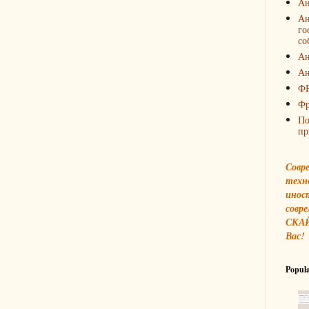
Ан
Ан
го
со
Ан
Ан
Ф
Фр
По
пр
Совр
техн
инос
совре
СКАЙ
Вас!
Popula