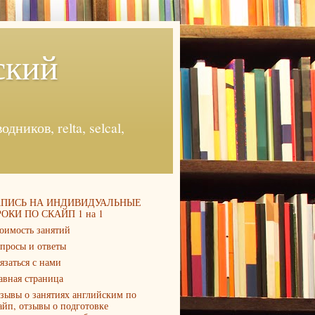
ский
ников, relta, selcal,
АПИСЬ НА ИНДИВИДУАЛЬНЫЕ
ОКИ ПО СКАЙП 1 на 1
оимость занятий
просы и ответы
язаться с нами
авная страница
зывы о занятиях английским по
айп, отзывы о подготовке