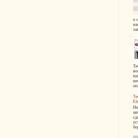
о 
на
за
Те
во
пи
не
оп
Те
El
Ни
ан
сд
ус
бо