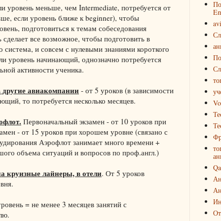
По
и уровень меньше, чем Intermediate, потребуется от
Em
ше, если уровень ближе к beginner), чтобы
av
овень, подготовиться к темам собеседования
Сл
 сделает все возможное, чтобы подготовить в
ан
то система, и совсем с нулевыми знаниями короткого
По
сли уровень начинающий, однозначно потребуется
Сл
ьной активности ученика.
то
в другие авиакомпании
- от 5 уроков (в зависимости
уч
ающий, то потребуется несколько месяцев.
Vo
Те
офлот.
Первоначальный экзамен - от 10 уроков при
Те
мен - от 15 уроков при хорошем уровне (связано с
Фр
аудирования Аэрофлот занимает много времени +
то
ого объема ситуаций и вопросов по проф.англ.)
ан
Qa
а круизные лайнеры, в отели
. От 5 уроков
Ан
вня.
Ан
Ин
уровень = не менее 3 месяцев занятий с
От
лю.