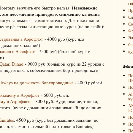
со
Невозможно
 Поэтому выучить его быстро нельзя.
Пр
 это несомненно приведет к снижению качества
Сл
 могут заниматься самостоятельно. Для таких наши
Со
курс.рф создали дистанционные курсы (не по скайп):
Фр
Эл
еседования в Аэрофлот
- 4000 руб (курс для
би
з домашних заданий)
ованию в Аэрофлот
- 7500 руб (большой курс с
ку
и)
Qatar, Etihad
- 9000 руб (большой курс из 22 уроков с
Дейст
я подготовка к собеседованиям бортпроводника в
По
П
 airways на должность бортпроводника
- 4000 рублей.
По
А
экзамену в Аэрофлот
- 6000 рублей.
ку
ому в Аэрофлоте
- 8000 руб. Аудирование, топики,
А
ского. (курс с домашними заданиями, 30 домашних
Б
По
mirates
. 4500 руб (курс без домашних заданий, но
По
ое для самостоятельной подготовки в Emirates)
По