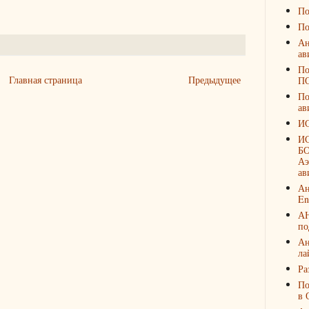
По
По
Ан
ав
По
Главная страница
Предыдущее
П
По
ав
И
И
БО
Аэ
ав
Ан
En
А
по
Ан
ла
Ра
По
в 