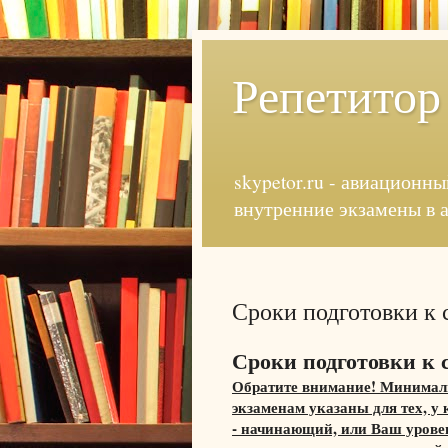
Репетитор
skypetor.ru - авиационны
внутренние экзамены в 
Сроки подготовки к 
Сроки подготовки к 
Обратите внимание! Минималь
экзаменам указаны для тех, у
- начинающий, или Ваш уровен