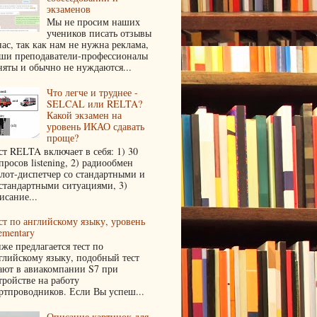
экзаменов
Мы не просим наших
учеников писать отзывы
нас, так как нам не нужна реклама,
ши преподаватели-профессионалы
няты и обычно не нуждаются...
Что легче и труднее -
SELCAL или RELTA?
Какой экзамен на
уровень ИКАО сдавать
проще?
ст RELTA включает в себя: 1) 30
просов listening, 2) радиообмен
лот-диспетчер со стандартными и
стандартными ситуациями, 3)
исание...
ст по английскому языку, уровень
ementary
же предлагается тест по
глийскому языку, подобный тест
ают в авиакомпании S7 при
тройстве на работу
ртпроводников. Если Вы успеш...
Описание картинок для