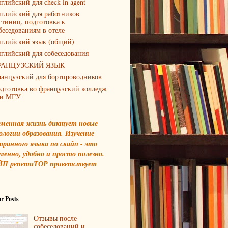
глийский для check-in agent
глийский для работников
стиниц, подготовка к
беседованиям в отеле
глийский язык (общий)
глийский для собеседования
РАНЦУЗСКИЙ ЯЗЫК
анцузский для бортпроводников
дготовка во французский колледж
и МГУ
еменная жизнь диктует новые
ологии образования. Изучение
транного языка по скайп - это
менно, удобно и просто полезно.
П репетиТОР приветствует
r Posts
Отзывы после
собеседований и