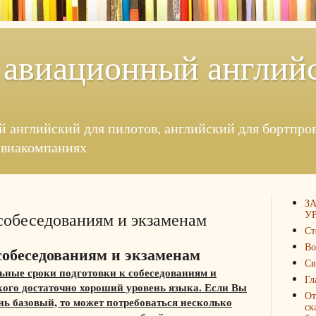
 авиационный англий
й английский для пилотов, английский для бортпровод
авиакомпаниях
З
УР
собеседованиям и экзаменам
Ст
Во
собеседованиям и экзаменам
Св
ные сроки подготовки к собеседованиям и
Гл
 кого достаточно хороший уровень языка. Если Вы
От
ь базовый, то может потребоваться несколько
ск