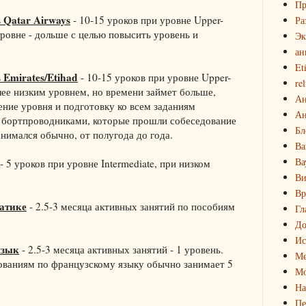
Пр
 Qatar Airways
- 10-15 уроков при уровне Upper-
Ра
уровне - дольше с целью повысить уровень и
Эк
ан
Et
 Emirates/Etihad
- 10-15 уроков при уровне Upper-
rel
олее низким уровнем, но времени займет больше,
Ан
ение уровня и подготовку ко всем заданиям
Ан
 бортпроводниками, которые прошли собеседование
Бл
анимался обычно, от полугода до года.
Ва
Ва
- 5 уроков при уровне Intermediate, при низком
Ви
Вр
атике
- 2.5-3 месяца активных занятий по пособиям
Гл
До
Ис
язык
- 2.5-3 месяца активных занятий - 1 уровень.
Ме
дованиям по французскому языку обычно занимает 5
Мо
На
Пе