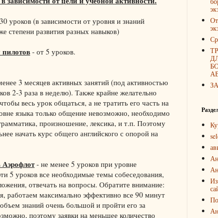
 в зависимости от цели и учебной активности.
бо
эк
От
30 уроков (в зависимости от уровня и знаний
эк
кже степени развития разных навыков)
Ср
Т
у пилотов
- от 5 уроков.
Д
Б
А
менее 3 месяцев активных занятий (под активностью
З
ов 2-3 раза в неделю). Также крайне желательно
тобы весь урок общаться, а не тратить его часть на
Разде
ровне языка только общение невозможно, необходимо
грамматика, произношение, лексика, и т.п. Поэтому
Ку
ьнее начать курс общего английского с опорой на
sel
ав
Ан
в Аэрофлот
- не менее 5 уроков при уровне
Ан
 эти 5 уроков все необходимые темы собеседования,
Из
ожения, отвечать на вопросы. Обратите внимание:
са
ся, работаем максимально эффективно все 90 минут
По
 объем знаний очень большой и пройти его за
Ан
озможно, поэтому заявки на меньшее количество