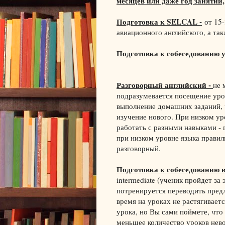
месяцев или даже год занятий,
Подготовка к SELCAL -
от 15-
авиационного английского, а та
Подготовка к собеседованию 
Разговорный английский -
не 
подразумевается посещение урок
выполнение домашних заданий, ч
изучение нового. При низком у
работать с разными навыками - 
при низком уровне языка правил
разговорный.
Подготовка к собеседованию 
intermediate (ученик пройдет за
потренируется переводить предл
время на уроках не растягивает
урока, но Вы сами поймете, что
меньшее количество уроков нев