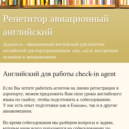
Репетитор авиационный
английский
skypetor.ru - авиационный английский для пилотов,
английский для бортпроводников, relta, selcal, внутренние
экзамены в авиакомпаниях
Английский для работы check-in agent
Если Вы хотите работать агентом на линии регистрации в
аэропорту, можем предложить Вам свои уроки английского
языка по скайпу, чтобы подготовить к собеседованию.
У нас есть опыт подготовки как в Emirates, так и в другие
авиакомпании.
Во время собеседования мы разберем вопросы и задачи,
которые чаще всего попадаются на собеседованиях по