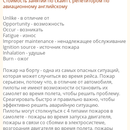
Стоимость занятий по скайп с репетитором по
авиационному английскому
U
nlike -
в отличие от
O
pportunity -
возможность
O
ccur -
возникать
F
atigue -
износ
I
mproper maintenance -
ненадлежащее обслуживание
I
gnition source -
источник пожара
I
nhalation -
удушье
B
urn -
ожог
Пожар на борту - одна из самых опасных ситуаций,
которая может случиться во время рейса. Пожар
серьезен, потому что, в отличие от автомобиля,
пилоты не имеют возможности остановить их
самолет во время полета, чтобы решить проблему.
Среагировать быстро и правильно важно, чтобы
эффективно решить аварийную ситуацию.
Пилоты могут столкнуться с 4 типами пожаров в
самолете - пожары во время запуска двигателя,
пожары в связи со сбоями в электросистеме,
возгорания двигателя во время полета, пожары