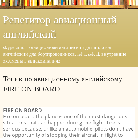
Репетитор авиационный
английский
skypetor.ru - авиационный английский для пилотов,
английский для бортпроводников, relta, selcal, внутренние
экзамены в авиакомпаниях
Топик по авиационному английскому
FIRE ON BOARD
FIRE ON BOARD
Fire on board the plane is one of the most dangerous
situations that can happen during the flight. Fire is
serious because, unlike an automobile, pilots don't have
the opportunity of stopping their aircraft in flight to