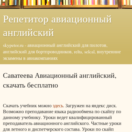
Репетитор авиационный
английский
skypetor.ru - авиационный английский для пилотов,
английский для бортпроводников, relta, selcal, внутренние
экзамены в авиакомпаниях
Саватеева Авиационный английский,
скачать бесплатно
Скачать учебник можно
здесь
. Загружен на яндекс диск.
Возможно преподавание языка радиообмена по скайпу по
данному учебнику. Уроки ведет квалифицированный
преподаватель авиационного английского. Частные уроки
для летного и диспетчерского состава. Уроки по скайп