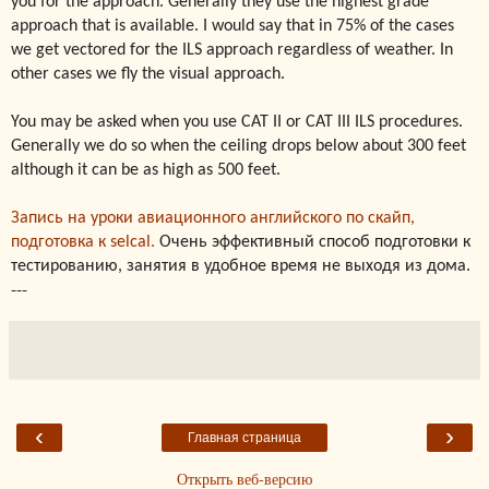
you for the approach. Generally they use the highest grade
approach that is available. I would say that in 75% of the cases
we get vectored for the ILS approach regardless of weather. In
other cases we fly the visual approach.
You may be asked when you use CAT II or CAT III ILS procedures.
Generally we do so when the ceiling drops below about 300 feet
although it can be as high as 500 feet.
Запись на уроки авиационного английского по скайп,
подготовка к selcal.
Очень эффективный способ подготовки к
тестированию, занятия в удобное время не выходя из дома.
---
‹
›
Главная страница
Открыть веб-версию