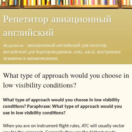
Репетитор авиационный
английский
skypetor.ru - авиационный английский для пилотов,
английский для бортпроводников, relta, selcal, внутренние
экзамены в авиакомпаниях
What type of approach would you choose in
low visibility conditions?
What type of approach would you choose in low visibility
conditions? Paraphrase: What type of approach would you
use in low visibility conditions?
When you are on instrument flight rules, ATC will usually vector