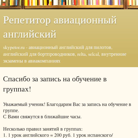
Репетитор авиационный
английский
skypetor.ru - авиационный английский для пилотов,
английский для бортпроводников, relta, selcal, внутренние
экзамены в авиакомпаниях
Спасибо за запись на обучение в
группах!
Уважаемый ученик! Благодарим Вас за запись на обучение в
группе.
С Вами свяжутся в ближайшие часы.
Несколько правил занятий в группах:
1. 1 урок английского = 200 руб. 1 урок испанского/