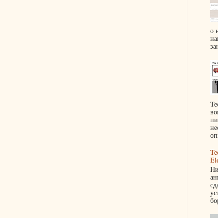
о 
на
за
Те
во
пи
не
оп
Те
El
Ни
ан
сд
ус
бо