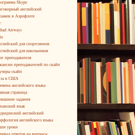
ограмма Skype
зговорный английский
замен в Аэрофлоте
г
ihad Airways
ta
глийский для спортсменов
глийский для школьников
ог преподавателя
кансии преподавателей по скайп
учеры скайп
за в США
емена английского языка
авная страница
машние задания
панский язык
дицинский английский
рфология английского языка
ши уроки
ревод ответов на вопросы