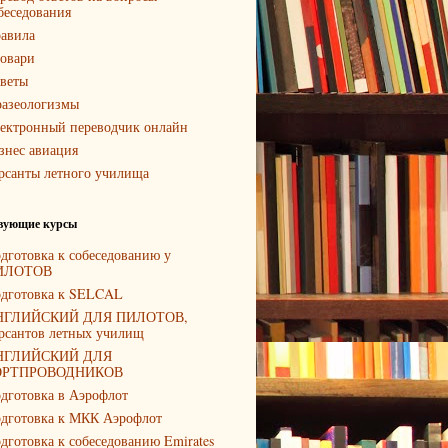
беседования
авила
овари
веты
азеологизмы
ектронный переводчик онлайн
знес авиация
рсанты летного училища
вующие курсы
дготовка к собеседованию у
ИЛОТОВ
дготовка к SELCAL
НГЛИЙСКИЙ ДЛЯ ПИЛОТОВ,
рсантов летных училищ
НГЛИЙСКИЙ ДЛЯ
ОРТПРОВОДНИКОВ
дготовка в Аэрофлот
дготовка к МКК Аэрофлот
дготовка к собеседованию Emirates