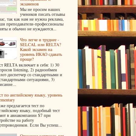
экзаменов
Мы не просим наших
учеников писать отзывы
нас, так как нам не нужна реклама,
ши преподаватели-профессионалы
няты и обычно не нуждаются...
Что легче и труднее -
SELCAL или RELTA?
Какой экзамен на
уровень ИКАО сдавать
проще?
ст RELTA включает в себя: 1) 30
просов listening, 2) радиообмен
лот-диспетчер со стандартными и
стандартными ситуациями, 3)
исание...
ст по английскому языку, уровень
ementary
же предлагается тест по
глийскому языку, подобный тест
ают в авиакомпании S7 при
тройстве на работу
ртпроводников. Если Вы успеш...
Описание картинок для