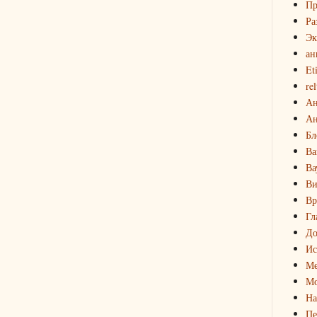
Пр
Ра
Эк
ан
Et
rel
Ан
Ан
Бл
Ва
Ва
Ви
Вр
Гл
До
Ис
Ме
Мо
На
Пе