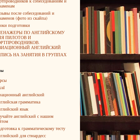
ртпроводников к собеседованиям и
заменам
зывы после собеседований и
заменов (фото из скайпа)
оки подготовки
РЕНАЖЕРЫ ПО АНГЛИЙСКОМУ
ЛЯ ПИЛОТОВ И
ОРТПРОВОДНИКОВ.
ВИАЦИОННЫЙ АНГЛИЙСКИЙ
АПИСЬ НА ЗАНЯТИЯ В ГРУППАХ
лы
рсы
cal
иационный английский
глийская грамматика
глийский язык
учайте английский с нашим
йтом
дготовка к грамматическому тесту
глийский для стюардесс