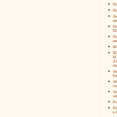
По
По
Ан
ав
По
П
По
ав
И
И
БО
Аэ
ав
Ан
En
А
по
Ан
ла
Ра
По
в 