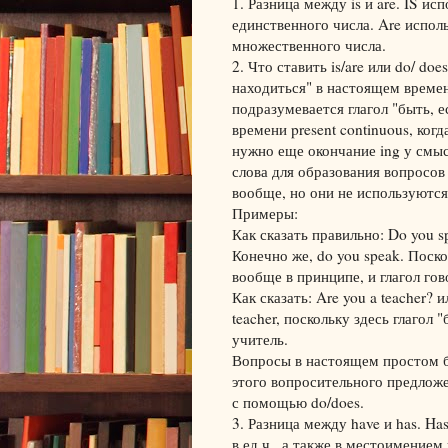
1. Разница между is и are. IS ис
единственного числа. Are испол
множественного числа.
2. Что ставить is/are или do/ does
находиться" в настоящем времен
подразумевается глагол "быть, е
времени present continuous, ког
нужно еще окончание ing у смыс
слова для образования вопросов 
вообще, но они не используются, 
Примеры:
Как сказать правильно: Do you s
Конечно же, do you speak. Поск
вообще в принципе, и глагол гово
Как сказать: Are you a teacher? 
teacher, поскольку здесь глагол 
учитель.
Вопросы в настоящем простом буд
этого вопросительного предложен
с помощью do/does.
3. Разница между have и has. Ha
в ед.ч., а также в местоимением 