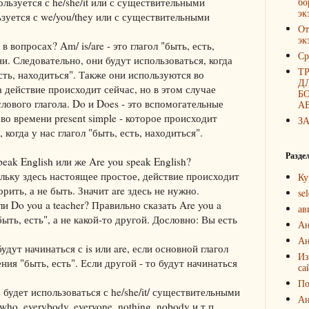
пользуется с he/she/it или с существительными
бо
эк
ьзуется с we/you/they или с существительными
От
эк
 в вопросах? Am/ is/are - это глагол "быть, есть,
Ср
и. Следовательно, они будут использоваться, когда
Т
сть, находиться". Также они используются во
Д
да действие происходит сейчас, но в этом случае
Б
лового глагола. Do и Does - это вспомогательные
А
во времени present simple - которое происходит
З
когда у нас глагол "быть, есть, находиться".
Разде
peak English или же Are you speak English?
ольку здесь настоящее простое, действие происходит
Ку
рить, а не быть. Значит are здесь не нужно.
sel
или Do you a teacher? Правильно сказать Are you a
ав
"быть, есть", а не какой-то другой. Дословно: Вы есть
Ан
Ан
ут начинаться с is или are, если основной глагол
Из
ия "быть, есть". Если другой - то будут начинаться
са
По
s будет использоваться с he/she/it/ существительными
Ан
who, everybody, everyone, nothing. nobody и т.п.