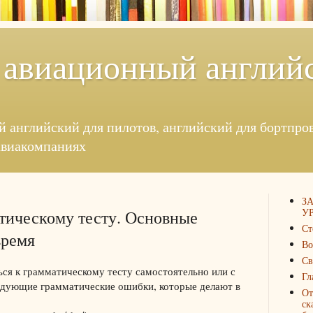
 авиационный англий
й английский для пилотов, английский для бортпровод
авиакомпаниях
З
УР
тическому тесту. Основные
Ст
время
Во
Св
ся к грамматическому тесту самостоятельно или с
Гл
едующие грамматические ошибки, которые делают в
От
ск