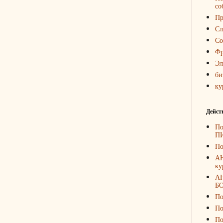
со
Пр
Сл
Со
Фр
Эл
би
ку
Дейст
По
П
По
А
ку
А
Б
По
По
По