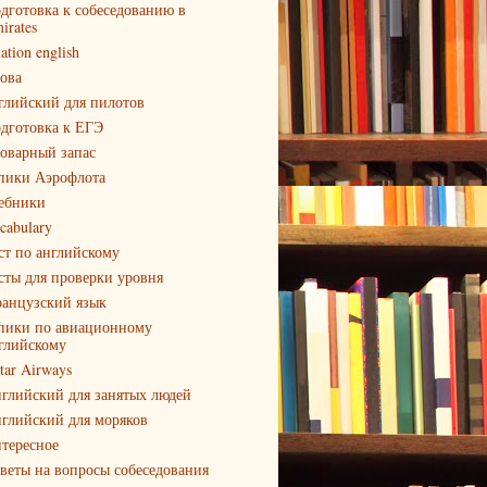
дготовка к собеседованию в
irates
iation english
ова
глийский для пилотов
дготовка к ЕГЭ
оварный запас
пики Аэрофлота
ебники
cabulary
ст по английскому
сты для проверки уровня
анцузский язык
пики по авиационному
глийскому
tar Airways
глийский для занятых людей
глийский для моряков
тересное
веты на вопросы собеседования