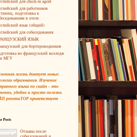
глийский для check-in agent
глийский для работников
стиниц, подготовка к
беседованиям в отеле
глийский язык (общий)
глийский для собеседования
РАНЦУЗСКИЙ ЯЗЫК
анцузский для бортпроводников
дготовка во французский колледж
и МГУ
еменная жизнь диктует новые
ологии образования. Изучение
транного языка по скайп - это
менно, удобно и просто полезно.
П репетиТОР приветствует
r Posts
Отзывы после
собеседований и