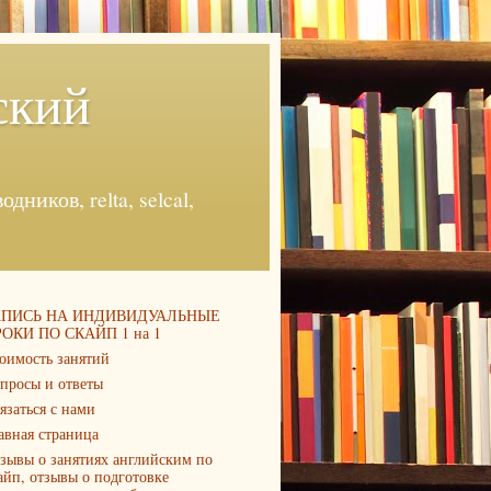
ский
ников, relta, selcal,
АПИСЬ НА ИНДИВИДУАЛЬНЫЕ
ОКИ ПО СКАЙП 1 на 1
оимость занятий
просы и ответы
язаться с нами
авная страница
зывы о занятиях английским по
айп, отзывы о подготовке