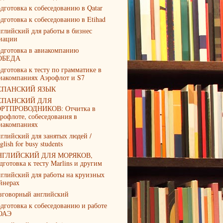
дготовка к собеседованию в Qatar
дготовка к собеседованию в Etihad
глийский для работы в бизнес
иации
дготовка в авиакомпанию
ОБЕДА
дготовка к тесту по грамматике в
иакомпаниях Аэрофлот и S7
СПАНСКИЙ ЯЗЫК
СПАНСКИЙ ДЛЯ
РТПРОВОДНИКОВ: Отчитка в
рофлоте, собеседования в
иакомпаниях
глийский для занятых людей /
glish for busy students
НГЛИЙСКИЙ ДЛЯ МОРЯКОВ,
дготовка к тесту Marlins и другим
глийский для работы на круизных
йнерах
зговорный английский
дготовка к собеседованию и работе
ОАЭ