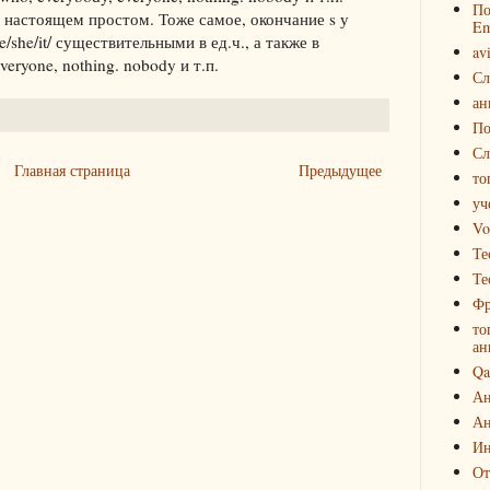
По
в настоящем простом. Тоже самое, окончание s у
Em
e/she/it/ существительными в ед.ч., а также в
av
eryone, nothing. nobody и т.п.
Сл
ан
По
Сл
Главная страница
Предыдущее
то
уч
Vo
Те
Те
Фр
то
ан
Qa
Ан
Ан
Ин
От