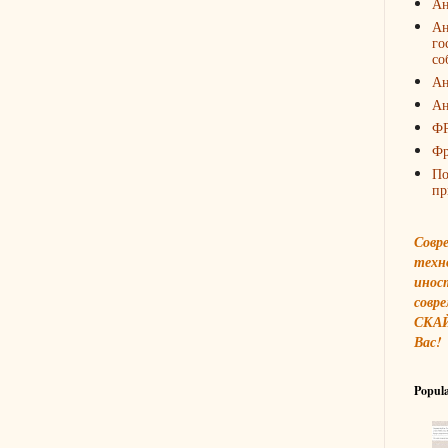
Ан
Ан
го
со
Ан
Ан
Ф
Фр
По
пр
Совр
техн
инос
совре
СКАЙ
Вас!
Popula