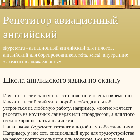
Репетитор авиационный
английский
skypetor.ru - авиационный английский для пилотов,
английский для бортпроводников, relta, selcal, внутренние
экзамены в авиакомпаниях
Школа английского языка по скайпу
Изучать английский язык - это полезно и очень современно.
Изучать английский язык порой необходимо, чтобы
устроиться на любимую работу, например, многие мечтают
работать на круизных лайнерах или стюардессой, а для этого
нужно хорошо знать английский.
Наша школа skypetor.ru готовит к подобным собеседованиям.
Например, у нас есть специальный курс для трудоустройства
на работу бортпроводником или моряком. Все уроки мы