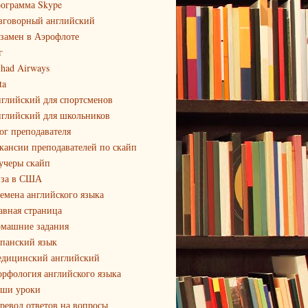
ограмма Skype
зговорный английский
замен в Аэрофлоте
г
ihad Airways
ta
глийский для спортсменов
глийский для школьников
ог преподавателя
кансии преподавателей по скайп
учеры скайп
за в США
емена английского языка
авная страница
машние задания
панский язык
дицинский английский
рфология английского языка
ши уроки
ревод ответов на вопросы