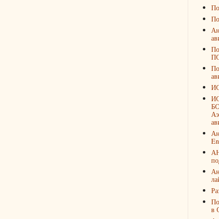
По
По
Ан
ав
По
П
По
ав
И
И
БО
Аэ
ав
Ан
En
А
по
Ан
ла
Ра
По
в 