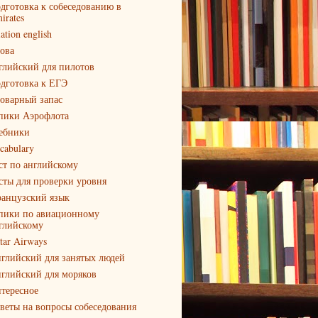
дготовка к собеседованию в
irates
iation english
ова
глийский для пилотов
дготовка к ЕГЭ
оварный запас
пики Аэрофлота
ебники
cabulary
ст по английскому
сты для проверки уровня
анцузский язык
пики по авиационному
глийскому
tar Airways
глийский для занятых людей
глийский для моряков
тересное
веты на вопросы собеседования