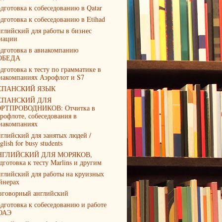
дготовка к собеседованию в Qatar
дготовка к собеседованию в Etihad
глийский для работы в бизнес
иации
дготовка в авиакомпанию
ОБЕДА
дготовка к тесту по грамматике в
иакомпаниях Аэрофлот и S7
СПАНСКИЙ ЯЗЫК
СПАНСКИЙ ДЛЯ
РТПРОВОДНИКОВ: Отчитка в
рофлоте, собеседования в
иакомпаниях
глийский для занятых людей /
glish for busy students
НГЛИЙСКИЙ ДЛЯ МОРЯКОВ,
дготовка к тесту Marlins и другим
глийский для работы на круизных
йнерах
зговорный английский
дготовка к собеседованию и работе
ОАЭ