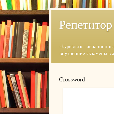
Репетитор
skypetor.ru - авиационны
внутренние экзамены в 
Crossword