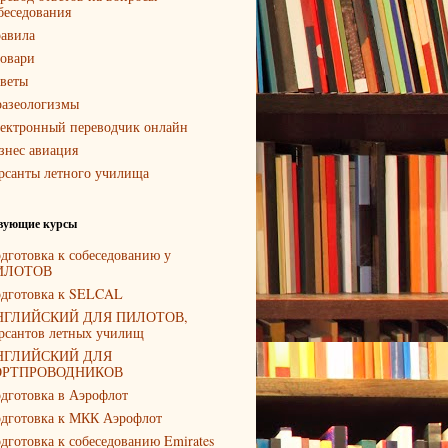
беседования
авила
овари
веты
азеологизмы
ектронный переводчик онлайн
знес авиация
рсанты летного училища
вующие курсы
дготовка к собеседованию у
ИЛОТОВ
дготовка к SELCAL
НГЛИЙСКИЙ ДЛЯ ПИЛОТОВ,
рсантов летных училищ
НГЛИЙСКИЙ ДЛЯ
ОРТПРОВОДНИКОВ
дготовка в Аэрофлот
дготовка к МКК Аэрофлот
дготовка к собеседованию Emirates