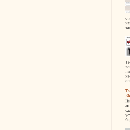
о 
на
за
Те
во
пи
не
оп
Те
El
Ни
ан
сд
ус
бо