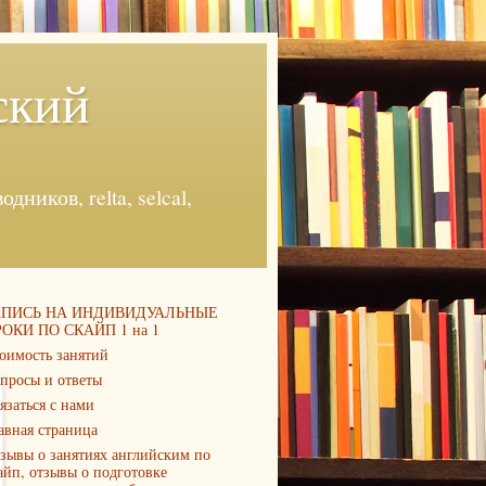
ский
ников, relta, selcal,
АПИСЬ НА ИНДИВИДУАЛЬНЫЕ
ОКИ ПО СКАЙП 1 на 1
оимость занятий
просы и ответы
язаться с нами
авная страница
зывы о занятиях английским по
айп, отзывы о подготовке