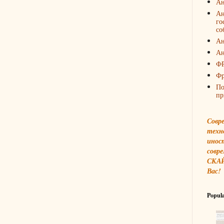
Ан
Ан
го
со
Ан
Ан
Ф
Фр
По
пр
Совр
техн
инос
совре
СКАЙ
Вас!
Popula