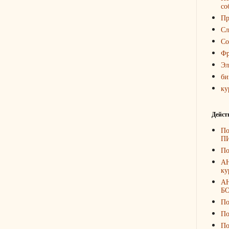
со
Пр
Сл
Со
Фр
Эл
би
ку
Дейст
По
П
По
А
ку
А
Б
По
По
По