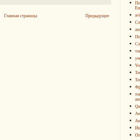
По
Em
av
Главная страница
Предыдущее
Сл
ан
По
Сл
то
уч
Vo
Те
Те
Фр
то
ан
Qa
Ан
Ан
Ин
От