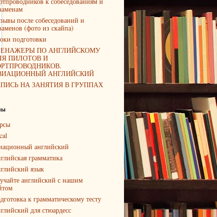
ртпроводников к собеседованиям и
заменам
зывы после собеседований и
заменов (фото из скайпа)
оки подготовки
РЕНАЖЕРЫ ПО АНГЛИЙСКОМУ
ЛЯ ПИЛОТОВ И
ОРТПРОВОДНИКОВ.
ВИАЦИОННЫЙ АНГЛИЙСКИЙ
АПИСЬ НА ЗАНЯТИЯ В ГРУППАХ
лы
рсы
cal
иационный английский
глийская грамматика
глийский язык
учайте английский с нашим
йтом
дготовка к грамматическому тесту
глийский для стюардесс