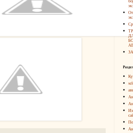
бо
эк
От
эк
Ср
Т
Д
Б
А
З
Разде
Ку
sel
ав
Ан
Ан
Из
са
По
Ан