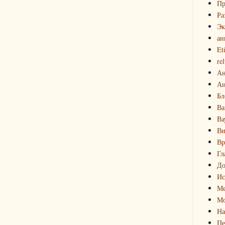
Пр
Ра
Эк
ан
Et
rel
Ан
Ан
Бл
Ва
Ва
Ви
Вр
Гл
До
Ис
Ме
Мо
На
Пе