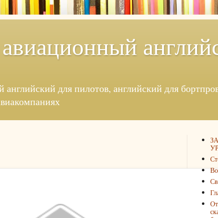
 авиационный англий
й английский для пилотов, английский для бортпровод
авиакомпаниях
З
УР
Ст
Во
Св
Гл
От
ск