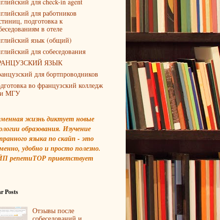
глийский для check-in agent
глийский для работников
стиниц, подготовка к
беседованиям в отеле
глийский язык (общий)
глийский для собеседования
РАНЦУЗСКИЙ ЯЗЫК
анцузский для бортпроводников
дготовка во французский колледж
и МГУ
еменная жизнь диктует новые
ологии образования. Изучение
транного языка по скайп - это
менно, удобно и просто полезно.
П репетиТОР приветствует
r Posts
Отзывы после
собеседований и