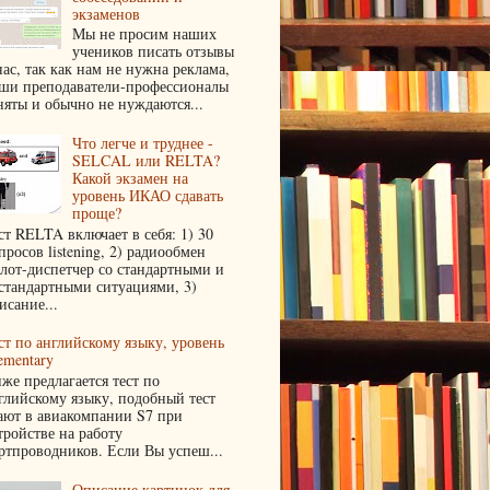
экзаменов
Мы не просим наших
учеников писать отзывы
нас, так как нам не нужна реклама,
ши преподаватели-профессионалы
няты и обычно не нуждаются...
Что легче и труднее -
SELCAL или RELTA?
Какой экзамен на
уровень ИКАО сдавать
проще?
ст RELTA включает в себя: 1) 30
просов listening, 2) радиообмен
лот-диспетчер со стандартными и
стандартными ситуациями, 3)
исание...
ст по английскому языку, уровень
ementary
же предлагается тест по
глийскому языку, подобный тест
ают в авиакомпании S7 при
тройстве на работу
ртпроводников. Если Вы успеш...
Описание картинок для