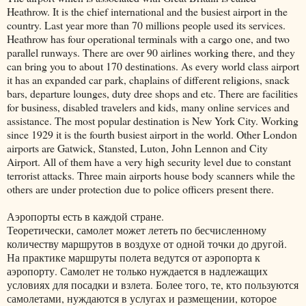
Heathrow. It is the chief international and the busiest airport in the
country. Last year more than 70 millions people used its services.
Heathrow has four operational terminals with a cargo one, and two
parallel runways. There are over 90 airlines working there, and they
can bring you to about 170 destinations. As every world class airport
it has an expanded car park, chaplains of different religions, snack
bars, departure lounges, duty dree shops and etc. There are facilities
for business, disabled travelers and kids, many online services and
assistance. The most popular destination is New York City. Working
since 1929 it is the fourth busiest airport in the world. Other London
airports are Gatwick, Stansted, Luton, John Lennon and City
Airport. All of them have a very high security level due to constant
terrorist attacks. Three main airports house body scanners while the
others are under protection due to police officers present there.
Аэропорты есть в каждой стране.
Теоретически, самолет может лететь по бесчисленному
количеству маршрутов в воздухе от одной точки до другой.
На практике маршруты полета ведутся от аэропорта к
аэропорту. Самолет не только нуждается в надлежащих
условиях для посадки и взлета. Более того, те, кто пользуются
самолетами, нуждаются в услугах и размещении, которое