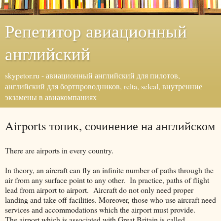
Репетитор авиационный
английский
skypetor.ru - авиационный английский для пилотов,
английский для бортпроводников, relta, selcal, внутренние
экзамены в авиакомпаниях
Airports топик, сочинение на английском
There are airports in every country.
In theory, an aircraft can fly an infinite number of paths through the
air from any surface point to any other. In practice, paths of flight
lead from airport to airport. Aircraft do not only need proper
landing and take off facilities. Moreover, those who use aircraft need
services and accommodations which the airport must provide.
The airport which is associated with Great Britain is called