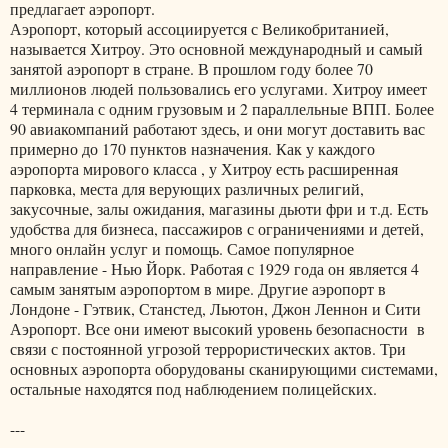
предлагает аэропорт.
Аэропорт, который ассоциируется с Великобританией,
называется Хитроу. Это основной международный и самый
занятой аэропорт в стране. В прошлом году более 70
миллионов людей пользовались его услугами. Хитроу имеет
4 терминала с одним грузовым и 2 параллельные ВПП. Более
90 авиакомпаний работают здесь, и они могут доставить вас
примерно до 170 пунктов назначения. Как у каждого
аэропорта мирового класса , у Хитроу есть расширенная
парковка, места для верующих различных религий,
закусочные, залы ожидания, магазины дьюти фри и т.д. Есть
удобства для бизнеса, пассажиров с ограничениями и детей,
много онлайн услуг и помощь. Самое популярное
направление - Нью Йорк. Работая с 1929 года он является 4
самым занятым аэропортом в мире. Другие аэропорт в
Лондоне - Гэтвик, Станстед, Льютон, Джон Леннон и Сити
Аэропорт. Все они имеют высокий уровень безопасности в
связи с постоянной угрозой террористических актов. Три
основных аэропорта оборудованы сканирующими системами,
остальные находятся под наблюдением полицейских.
---