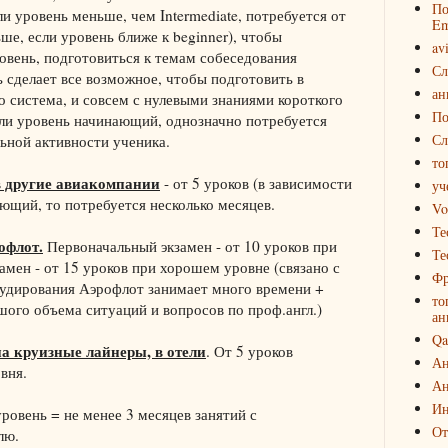
По
и уровень меньше, чем Intermediate, потребуется от
Em
ше, если уровень ближе к beginner), чтобы
av
овень, подготовиться к темам собеседования
Сл
 сделает все возможное, чтобы подготовить в
ан
то система, и совсем с нулевыми знаниями короткого
По
сли уровень начинающий, однозначно потребуется
Сл
ьной активности ученика.
то
в другие авиакомпании
- от 5 уроков (в зависимости
уч
ающий, то потребуется несколько месяцев.
Vo
Те
офлот.
Первоначальный экзамен - от 10 уроков при
Те
мен - от 15 уроков при хорошем уровне (связано с
Фр
аудирования Аэрофлот занимает много времени +
то
ого объема ситуаций и вопросов по проф.англ.)
ан
Qa
а круизные лайнеры, в отели
. От 5 уроков
Ан
вня.
Ан
Ин
уровень = не менее 3 месяцев занятий с
От
лю.