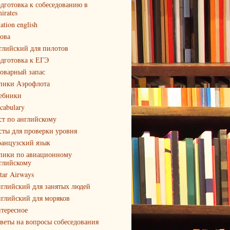
дготовка к собеседованию в
irates
iation english
ова
глийский для пилотов
дготовка к ЕГЭ
оварный запас
пики Аэрофлота
ебники
cabulary
ст по английскому
сты для проверки уровня
анцузский язык
пики по авиационному
глийскому
tar Airways
глийский для занятых людей
глийский для моряков
тересное
веты на вопросы собеседования