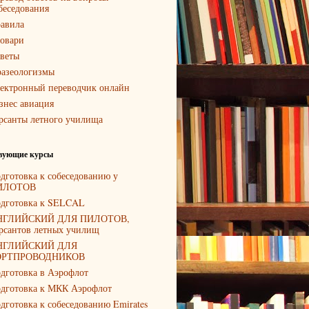
беседования
авила
овари
веты
азеологизмы
ектронный переводчик онлайн
знес авиация
рсанты летного училища
вующие курсы
дготовка к собеседованию у
ИЛОТОВ
дготовка к SELCAL
НГЛИЙСКИЙ ДЛЯ ПИЛОТОВ,
рсантов летных училищ
НГЛИЙСКИЙ ДЛЯ
ОРТПРОВОДНИКОВ
дготовка в Аэрофлот
дготовка к МКК Аэрофлот
дготовка к собеседованию Emirates