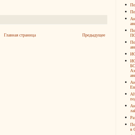
По
По
Ан
ав
По
Главная страница
Предыдущее
П
По
ав
И
И
БО
Аэ
ав
Ан
En
А
по
Ан
ла
Ра
По
в 