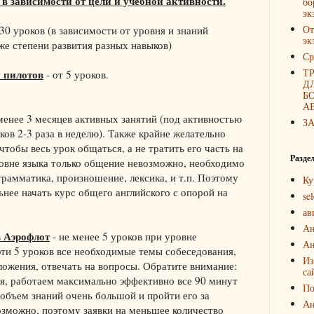
 в зависимости от цели и учебной активности.
бо
эк
От
30 уроков (в зависимости от уровня и знаний
эк
кже степени развития разных навыков)
Ср
Т
у пилотов
- от 5 уроков.
Д
Б
А
менее 3 месяцев активных занятий (под активностью
З
ов 2-3 раза в неделю). Также крайне желательно
тобы весь урок общаться, а не тратить его часть на
Разде
ровне языка только общение невозможно, необходимо
грамматика, произношение, лексика, и т.п. Поэтому
Ку
ьнее начать курс общего английского с опорой на
sel
ав
Ан
в Аэрофлот
- не менее 5 уроков при уровне
Ан
 эти 5 уроков все необходимые темы собеседования,
Из
ожения, отвечать на вопросы. Обратите внимание:
са
ся, работаем максимально эффективно все 90 минут
По
 объем знаний очень большой и пройти его за
Ан
озможно, поэтому заявки на меньшее количество