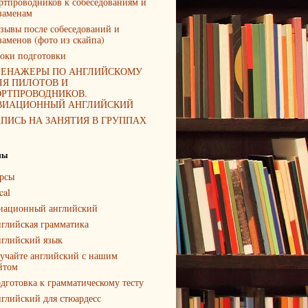
ртпроводников к собеседованиям и
заменам
зывы после собеседований и
заменов (фото из скайпа)
оки подготовки
РЕНАЖЕРЫ ПО АНГЛИЙСКОМУ
ЛЯ ПИЛОТОВ И
ОРТПРОВОДНИКОВ.
ВИАЦИОННЫЙ АНГЛИЙСКИЙ
АПИСЬ НА ЗАНЯТИЯ В ГРУППАХ
лы
рсы
cal
иационный английский
глийская грамматика
глийский язык
учайте английский с нашим
йтом
дготовка к грамматическому тесту
глийский для стюардесс