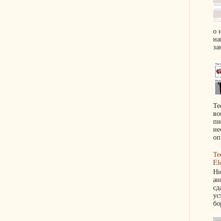
о 
на
за
Те
во
пи
не
оп
Те
El
Ни
ан
сд
ус
бо