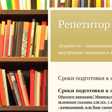
Репетитор
skypetor.ru - авиационны
внутренние экзамены в 
Сроки подготовки к 
Сроки подготовки к 
Обратите внимание! Минималь
экзаменам указаны для тех, у
- начинающий, или Ваш уровен