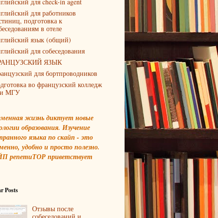
глийский для check-in agent
глийский для работников
стиниц, подготовка к
беседованиям в отеле
глийский язык (общий)
глийский для собеседования
РАНЦУЗСКИЙ ЯЗЫК
анцузский для бортпроводников
дготовка во французский колледж
и МГУ
еменная жизнь диктует новые
ологии образования. Изучение
транного языка по скайп - это
менно, удобно и просто полезно.
П репетиТОР приветствует
r Posts
Отзывы после
собеседований и