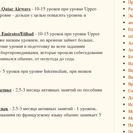
Пр
 Qatar Airways
- 10-15 уроков при уровне Upper-
Ра
уровне - дольше с целью повысить уровень и
Эк
ан
Et
 Emirates/Etihad
- 10-15 уроков при уровне Upper-
rel
олее низким уровнем, но времени займет больше,
Ан
ение уровня и подготовку ко всем заданиям
Ан
 бортпроводниками, которые прошли собеседование
Бл
анимался обычно, от полугода до года.
Ва
Ва
- 5 уроков при уровне Intermediate, при низком
Ви
Вр
атике
- 2.5-3 месяца активных занятий по пособиям
Гл
До
Ис
язык
- 2.5-3 месяца активных занятий - 1 уровень.
Ме
дованиям по французскому языку обычно занимает 5
Мо
На
Пе