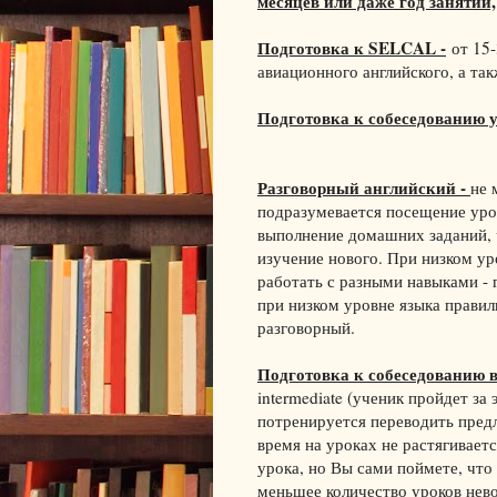
месяцев или даже год занятий,
Подготовка к SELCAL -
от 15-
авиационного английского, а та
Подготовка к собеседованию 
Разговорный английский -
не 
подразумевается посещение урок
выполнение домашних заданий, ч
изучение нового. При низком у
работать с разными навыками - 
при низком уровне языка правил
разговорный.
Подготовка к собеседованию 
intermediate (ученик пройдет за
потренируется переводить предл
время на уроках не растягивает
урока, но Вы сами поймете, что
меньшее количество уроков нев