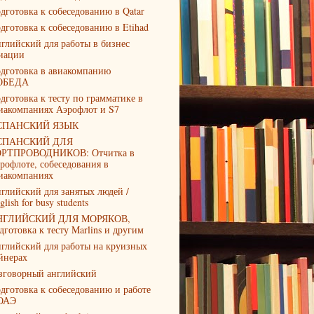
дготовка к собеседованию в Qatar
дготовка к собеседованию в Etihad
глийский для работы в бизнес
иации
дготовка в авиакомпанию
ОБЕДА
дготовка к тесту по грамматике в
иакомпаниях Аэрофлот и S7
СПАНСКИЙ ЯЗЫК
СПАНСКИЙ ДЛЯ
РТПРОВОДНИКОВ: Отчитка в
рофлоте, собеседования в
иакомпаниях
глийский для занятых людей /
glish for busy students
НГЛИЙСКИЙ ДЛЯ МОРЯКОВ,
дготовка к тесту Marlins и другим
глийский для работы на круизных
йнерах
зговорный английский
дготовка к собеседованию и работе
ОАЭ