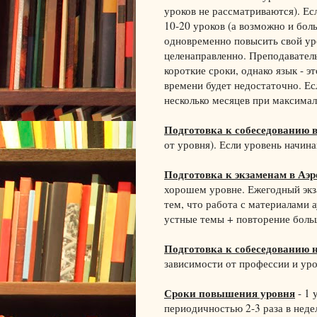
уроков не рассматриваются). Есл
10-20 уроков (а возможно и боль
одновременно повысить свой ур
целенаправленно. Преподаватель
короткие сроки, однако язык - э
времени будет недостаточно. Е
несколько месяцев при максимал
Подготовка к собеседованию 
от уровня). Если уровень начин
Подготовка к экзаменам в Аэр
хорошем уровне. Ежегодный экза
тем, что работа с материалами 
устные темы + повторение больш
Подготовка к собеседованию н
зависимости от профессии и уро
Сроки повышения уровня
- 1 
периодичностью 2-3 раза в неде