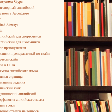
ограмма Skype
зговорный английский
замен в Аэрофлоте
г
ihad Airways
ta
глийский для спортсменов
глийский для школьников
ог преподавателя
кансии преподавателей по скайп
учеры скайп
за в США
емена английского языка
авная страница
машние задания
панский язык
дицинский английский
рфология английского языка
ши уроки
ревод ответов на вопросы