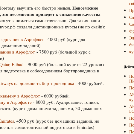
со
Невозможно
 Поэтому выучить его быстро нельзя.
Пр
 это несомненно приведет к снижению качества
Сл
 могут заниматься самостоятельно. Для таких наши
Со
курс.рф создали дистанционные курсы (не по скайп):
Фр
Эл
еседования в Аэрофлот
- 4000 руб (курс для
би
з домашних заданий)
ованию в Аэрофлот
- 7500 руб (большой курс с
ку
и)
Qatar, Etihad
- 9000 руб (большой курс из 22 уроков с
Дейст
я подготовка к собеседованиям бортпроводника в
По
П
 airways на должность бортпроводника
- 4000 рублей.
По
А
экзамену в Аэрофлот
- 6000 рублей.
ку
ому в Аэрофлоте
- 8000 руб. Аудирование, топики,
А
ского. (курс с домашними заданиями, 30 домашних
Б
По
mirates
. 4500 руб (курс без домашних заданий, но
По
ое для самостоятельной подготовки в Emirates)
По