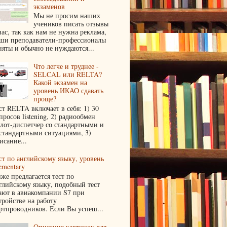
экзаменов
Мы не просим наших
учеников писать отзывы
нас, так как нам не нужна реклама,
ши преподаватели-профессионалы
няты и обычно не нуждаются...
Что легче и труднее -
SELCAL или RELTA?
Какой экзамен на
уровень ИКАО сдавать
проще?
ст RELTA включает в себя: 1) 30
просов listening, 2) радиообмен
лот-диспетчер со стандартными и
стандартными ситуациями, 3)
исание...
ст по английскому языку, уровень
ementary
же предлагается тест по
глийскому языку, подобный тест
ают в авиакомпании S7 при
тройстве на работу
ртпроводников. Если Вы успеш...
Описание картинок для