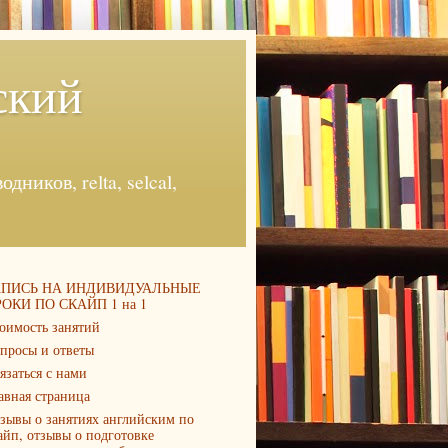
ский
ников, relta, selcal,
АПИСЬ НА ИНДИВИДУАЛЬНЫЕ
ОКИ ПО СКАЙП 1 на 1
оимость занятий
просы и ответы
язаться с нами
авная страница
зывы о занятиях английским по
айп, отзывы о подготовке