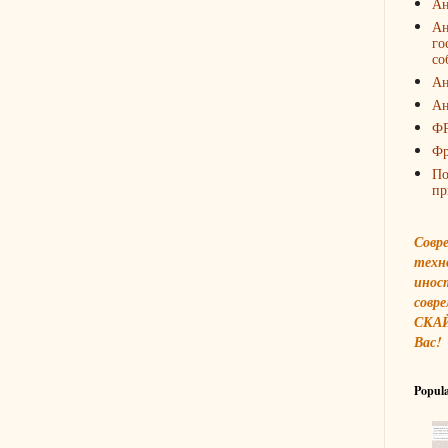
Ан
Ан
го
со
Ан
Ан
Ф
Фр
По
пр
Совр
техн
инос
совре
СКАЙ
Вас!
Popula