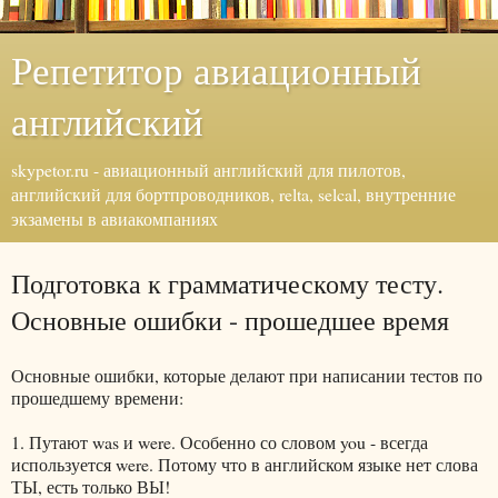
Репетитор авиационный
английский
skypetor.ru - авиационный английский для пилотов,
английский для бортпроводников, relta, selcal, внутренние
экзамены в авиакомпаниях
Подготовка к грамматическому тесту.
Основные ошибки - прошедшее время
Основные ошибки, которые делают при написании тестов по
прошедшему времени:
1. Путают was и were. Особенно со словом you - всегда
используется were. Потому что в английском языке нет слова
ТЫ, есть только ВЫ!