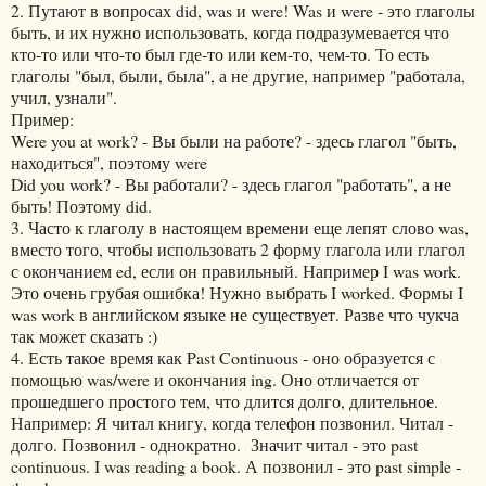
2. Путают в вопросах did, was и were! Was и were - это глаголы
быть, и их нужно использовать, когда подразумевается что
кто-то или что-то был где-то или кем-то, чем-то. То есть
глаголы "был, были, была", а не другие, например "работала,
учил, узнали".
Пример:
Were you at work? - Вы были на работе? - здесь глагол "быть,
находиться", поэтому were
Did you work? - Вы работали? - здесь глагол "работать", а не
быть! Поэтому did.
3. Часто к глаголу в настоящем времени еще лепят слово was,
вместо того, чтобы использовать 2 форму глагола или глагол
с окончанием ed, если он правильный. Например I was work.
Это очень грубая ошибка! Нужно выбрать I worked. Формы I
was work в английском языке не существует. Разве что чукча
так может сказать :)
4. Есть такое время как Past Continuous - оно образуется с
помощью was/were и окончания ing. Оно отличается от
прошедшего простого тем, что длится долго, длительное.
Например: Я читал книгу, когда телефон позвонил. Читал -
долго. Позвонил - однократно. Значит читал - это past
continuous. I was reading a book. А позвонил - это past simple -