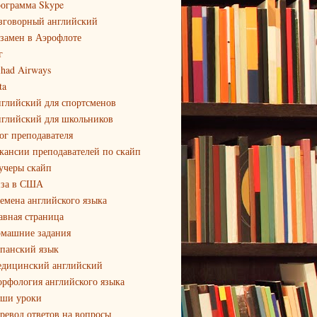
ограмма Skype
зговорный английский
замен в Аэрофлоте
г
ihad Airways
ta
глийский для спортсменов
глийский для школьников
ог преподавателя
кансии преподавателей по скайп
учеры скайп
за в США
емена английского языка
авная страница
машние задания
панский язык
дицинский английский
рфология английского языка
ши уроки
ревод ответов на вопросы