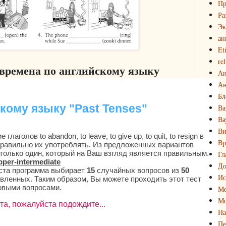
Пр
Ра
Эк
ан
Et
rel
времена по английскому языку
Ан
Ан
Бл
Ва
Ва
Ви
Вр
Гл
До
Ис
Ме
Мо
На
Пе