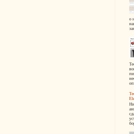
о 
на
за
Те
во
пи
не
оп
Те
El
Ни
ан
сд
ус
бо