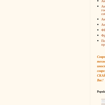
Ан
Ан
го
со
Ан
Ан
Ф
Фр
По
пр
Совр
техн
инос
совре
СКАЙ
Вас!
Popula