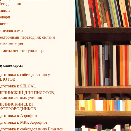
беседования
авила
овари
веты
азеологизмы
ектронный переводчик онлайн
знес авиация
рсанты летного училища
вующие курсы
дготовка к собеседованию у
ИЛОТОВ
дготовка к SELCAL
НГЛИЙСКИЙ ДЛЯ ПИЛОТОВ,
рсантов летных училищ
НГЛИЙСКИЙ ДЛЯ
ОРТПРОВОДНИКОВ
дготовка в Аэрофлот
дготовка к МКК Аэрофлот
дготовка к собеседованию Emirates