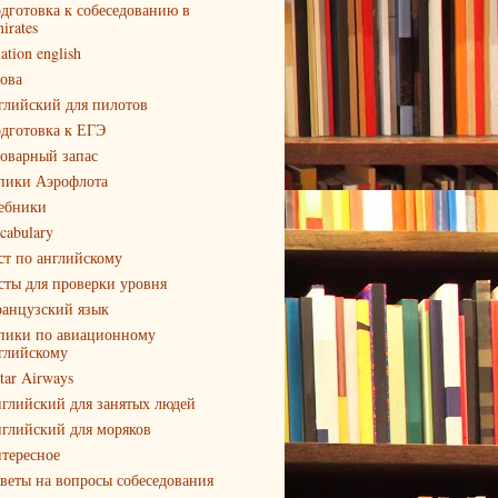
дготовка к собеседованию в
irates
iation english
ова
глийский для пилотов
дготовка к ЕГЭ
оварный запас
пики Аэрофлота
ебники
cabulary
ст по английскому
сты для проверки уровня
анцузский язык
пики по авиационному
глийскому
tar Airways
глийский для занятых людей
глийский для моряков
тересное
веты на вопросы собеседования