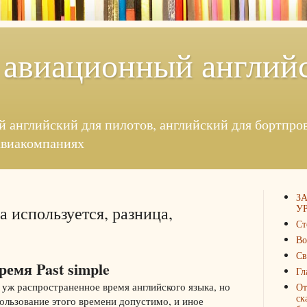
 авиационный англий
й английский для пилотов, английский для бортпровод
авиакомпаниях
З
УР
да используется, разница,
Ст
Во
Св
ремя Past simple
Гл
е уж распространенное время английского языка, но
От
ск
пользование этого времени допустимо, и иное