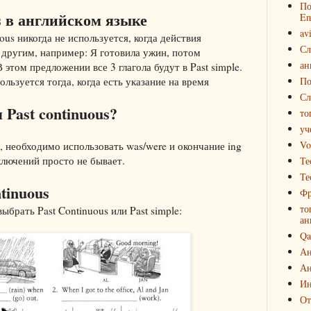
По
s в английском языке
Em
av
ous никогда не используется, когда действия
Сл
 другим, например: Я готовила ужин, потом
ан
 этом предложении все 3 глагола будут в Past simple.
ользуется тогда, когда есть указание на время
По
Сл
 Past continuous?
то
уч
Vo
 необходимо использовать was/were и окончание ing
сключений просто не бывает.
Те
Те
tinuous
Фр
то
брать Past Continuous или Past simple:
ан
Qa
Ан
Ан
Ин
От