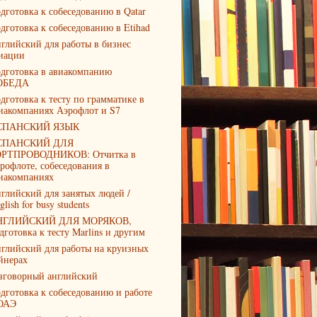
дготовка к собеседованию в Qatar
дготовка к собеседованию в Etihad
глийский для работы в бизнес
иации
дготовка в авиакомпанию
ОБЕДА
дготовка к тесту по грамматике в
иакомпаниях Аэрофлот и S7
СПАНСКИЙ ЯЗЫК
СПАНСКИЙ ДЛЯ
РТПРОВОДНИКОВ: Отчитка в
рофлоте, собеседования в
иакомпаниях
глийский для занятых людей /
glish for busy students
НГЛИЙСКИЙ ДЛЯ МОРЯКОВ,
дготовка к тесту Marlins и другим
глийский для работы на круизных
йнерах
зговорный английский
дготовка к собеседованию и работе
ОАЭ