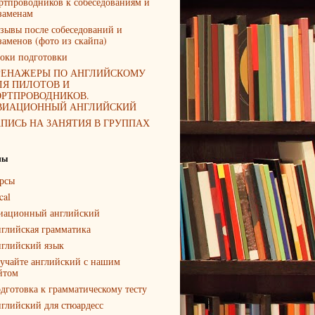
ртпроводников к собеседованиям и
заменам
зывы после собеседований и
заменов (фото из скайпа)
оки подготовки
РЕНАЖЕРЫ ПО АНГЛИЙСКОМУ
ЛЯ ПИЛОТОВ И
ОРТПРОВОДНИКОВ.
ВИАЦИОННЫЙ АНГЛИЙСКИЙ
АПИСЬ НА ЗАНЯТИЯ В ГРУППАХ
лы
рсы
cal
иационный английский
глийская грамматика
глийский язык
учайте английский с нашим
йтом
дготовка к грамматическому тесту
глийский для стюардесс