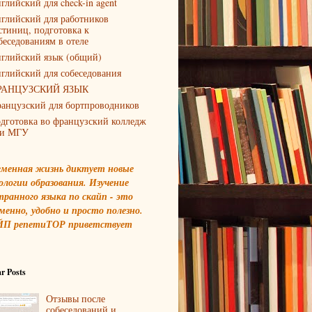
глийский для check-in agent
глийский для работников
стиниц, подготовка к
беседованиям в отеле
глийский язык (общий)
глийский для собеседования
РАНЦУЗСКИЙ ЯЗЫК
анцузский для бортпроводников
дготовка во французский колледж
и МГУ
еменная жизнь диктует новые
ологии образования. Изучение
транного языка по скайп - это
менно, удобно и просто полезно.
П репетиТОР приветствует
r Posts
Отзывы после
собеседований и