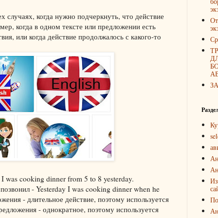
бо
эк
тех случаях, когда нужно подчеркнуть, что действие
От
мер, когда в одном тексте или предложении есть
эк
вия, или когда действие продолжалось с какого-то
Ср
Т
Д
Б
А
З
Разде
Ку
sel
ав
Ан
Ан
I was cooking dinner from 5 to 8 yesterday.
Из
позвонил - Yesterday I was cooking dinner when he
са
ложения - длительное действие, поэтому используется
По
 предложения - однократное, поэтому используется
Ан