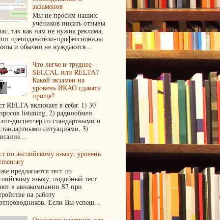
экзаменов
Мы не просим наших
учеников писать отзывы
нас, так как нам не нужна реклама,
ши преподаватели-профессионалы
няты и обычно не нуждаются...
Что легче и труднее -
SELCAL или RELTA?
Какой экзамен на
уровень ИКАО сдавать
проще?
ст RELTA включает в себя: 1) 30
просов listening, 2) радиообмен
лот-диспетчер со стандартными и
стандартными ситуациями, 3)
исание...
ст по английскому языку, уровень
ementary
же предлагается тест по
глийскому языку, подобный тест
ают в авиакомпании S7 при
тройстве на работу
ртпроводников. Если Вы успеш...
Описание картинок для