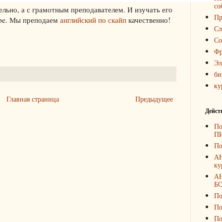
со
льно, а с грамотным преподавателем. И изучать его
Пр
ype. Мы преподаем
английский по скайп
качественно!
Сл
Со
Фр
Эл
би
ку
Главная страница
Предыдущее
Дейст
По
П
По
А
ку
А
Б
По
По
По