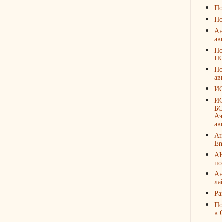
По
По
Ан
ав
По
П
По
ав
И
И
БО
Аэ
ав
Ан
En
А
по
Ан
ла
Ра
По
в 