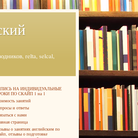
ский
ников, relta, selcal,
АПИСЬ НА ИНДИВИДУАЛЬНЫЕ
ОКИ ПО СКАЙП 1 на 1
оимость занятий
просы и ответы
язаться с нами
авная страница
зывы о занятиях английским по
айп, отзывы о подготовке