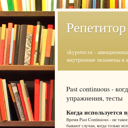
Репетитор
skypetor.ru - авиационны
внутренние экзамены в 
Past continuous - ког
упражнения, тесты
Когда используется в
Время Past Continuous - не тако
бывают случаи, когда только ис