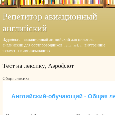
Репетитор авиационный
английский
skypetor.ru - авиационный английский для пилотов,
английский для бортпроводников, relta, selcal, внутренние
экзамены в авиакомпаниях
Тест на лексику, Аэрофлот
Общая лексика