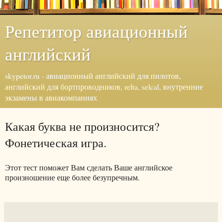
Репетитор авиационный
английский
skypetor.ru - авиационный английский для пилотов,
английский для бортпроводников, relta, selcal, внутренние
экзамены в авиакомпаниях
Какая буква не произносится?
Фонетическая игра.
Этот тест поможет Вам сделать Ваше английское
произношение еще более безупречным.