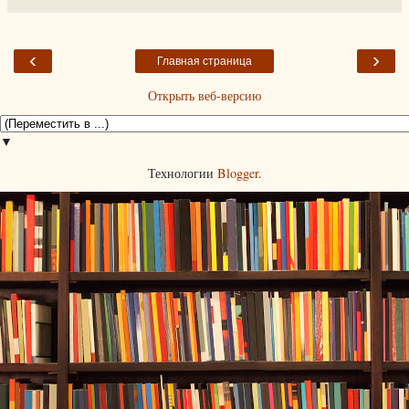
‹
›
Главная страница
Открыть веб-версию
▼
Технологии
Blogger
.